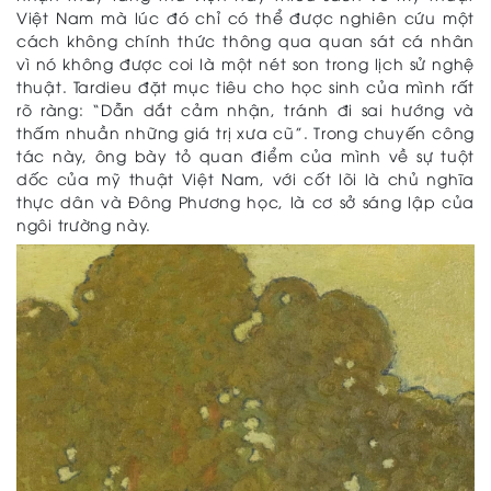
Việt Nam mà lúc đó chỉ có thể được nghiên cứu một
cách không chính thức thông qua quan sát cá nhân
vì nó không được coi là một nét son trong lịch sử nghệ
thuật. Tardieu đặt mục tiêu cho học sinh của mình rất
rõ ràng: “Dẫn dắt cảm nhận, tránh đi sai hướng và
thấm nhuần những giá trị xưa cũ”. Trong chuyến công
tác này, ông bày tỏ quan điểm của mình về sự tuột
dốc của mỹ thuật Việt Nam, với cốt lõi là chủ nghĩa
thực dân và Đông Phương học, là cơ sở sáng lập của
ngôi trường này.