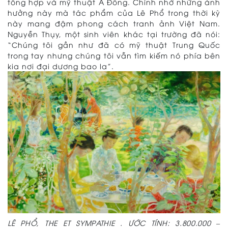
tổng hợp và mỹ thuật Á Đông. Chính nhờ những ảnh
hưởng này mà tác phẩm của Lê Phổ trong thời kỳ
này mang đậm phong cách tranh ảnh Việt Nam.
Nguyễn Thụy, một sinh viên khác tại trường đã nói:
“Chúng tôi gần như đã có mỹ thuật Trung Quốc
trong tay nhưng chúng tôi vẫn tìm kiếm nó phía bên
kia nơi đại dương bao la”.
LÊ PHỔ, THE ET SYMPATHIE . ƯỚC TÍNH: 3.800.000 –