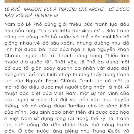
LÊ PHỔ, MAISON VUE À TRAVERS UNE ARCHE . LÔ ĐƯỢC
BÁN VỚI GIÁ 18,900 EUR
Năm đó Lê Phổ cũng giới thiệu bức tranh lụa đầu
tiên của ông: “La cueillette des simples” . Bức tranh
cũng có cùng một hồ nước và thể hiện mối liên hệ
giống nhau về độ sâu xoắn, nhưng dường như đã
lĩnh hội được bài học của họa sĩ lụa Nguyễn Phan
Chánh, người đã rất thành công trong “Triển lãm
thuộc địa quốc tế”. Thật vậy, Lê Phổ áp dụng một
bố cục tối giản xoay quanh ba nhân vật được đặt
trong một bố cục hình chóp thường thấy trong tranh
lụa của Nguyễn Phan Chánh. Tranh lụa có một sự
mơ hồ ảo diệu được mọi người công nhận là một kỹ
thuật đặc biệt của Việt Nam, một sự tôn vinh của
các nghệ sĩ hiện đại đối với nền văn hóa truyền
thống, và nó cũng được Tardieu cho là sáng kiến
của mình. Sau đỉnh cao phát triển khi được các họa
sĩ Việt Nam sử dụng rộng rãi trong thế kỷ 15, tranh
lụa cuối cùng đã dần được thay thế bằng tranh
giấy. Ở các nước láng giềng như Trung Quốc và