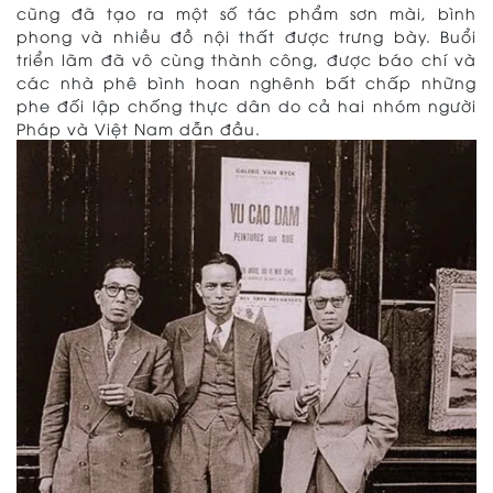
cũng đã tạo ra một số tác phẩm sơn mài, bình
phong và nhiều đồ nội thất được trưng bày. Buổi
triển lãm đã vô cùng thành công, được báo chí và
các nhà phê bình hoan nghênh bất chấp những
phe đối lập chống thực dân do cả hai nhóm người
Pháp và Việt Nam dẫn đầu.