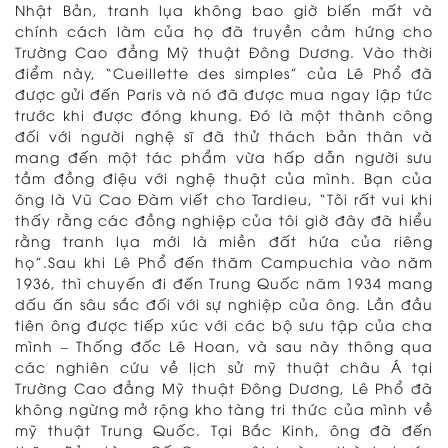
Nhật Bản, tranh lụa không bao giờ biến mất và
chính cách làm của họ đã truyền cảm hứng cho
Trường Cao đẳng Mỹ thuật Đông Dương. Vào thời
điểm này, “Cueillette des simples” của Lê Phổ đã
được gửi đến Paris và nó đã được mua ngay lập tức
trước khi được đóng khung. Đó là một thành công
đối với người nghệ sĩ đã thử thách bản thân và
mang đến một tác phẩm vừa hấp dẫn người sưu
tầm đồng điệu với nghệ thuật của mình. Bạn của
ông là Vũ Cao Đàm viết cho Tardieu, “Tôi rất vui khi
thấy rằng các đồng nghiệp của tôi giờ đây đã hiểu
rằng tranh lụa mới là miền đất hứa của riêng
họ”.Sau khi Lê Phổ đến thăm Campuchia vào năm
1936, thì chuyến đi đến Trung Quốc năm 1934 mang
dấu ấn sâu sắc đối với sự nghiệp của ông. Lần đầu
tiên ông được tiếp xúc với các bộ sưu tập của cha
mình – Thống đốc Lê Hoan, và sau này thông qua
các nghiên cứu về lịch sử mỹ thuật châu Á tại
Trường Cao đẳng Mỹ thuật Đông Dương, Lê Phổ đã
không ngừng mở rộng kho tàng tri ​​thức của mình về
mỹ thuật Trung Quốc. Tại Bắc Kinh, ông đã đến