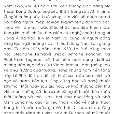
Năm 1925, khi Lê Phổ dự thi vào Trường Cao đẳng Mỹ
Thuật Đông Dương, ông xếp thứ 9 trong số 270 thí sinh.
Ở ngôi trường này, buổi sáng sinh viên sẽ được họa sĩ
nổi tiếng người Pháp Joseph Inguimberty đào tạo các
khóa vẽ, tô màu hoặc điêu khắc trực tiếp theo mẫu,
trong khi buổi chiều sẽ nghiên cứu nghệ thuật trang trí
Đông Á do họa sĩ Việt Nam và cũng là người đồng
sáng lập ngôi trường này – hiệu trưởng Nam Sơn giảng
dạy. Từ năm 1926 đến năm 1930, Lê Phổ cũng theo
học Stéphane Fernand Brecq, Antoine Ponchin, và
Paul-Émile Legouez, với hai năm cuối cùng dưới sự
hướng dẫn trực tiếp của Victor Tardieu, đồng sáng lập
và hiệu trưởng của trường. Trong những năm nền tảng
này, Lê Phổ đã trau dồi kỹ thuật sơn dầu của mình và
học vẽ tranh trên lụa. Ông cũng học về nghệ thuật
sơn mài. Mỗi ngày sau giờ học, Lê Phổ thường đến thư
viện của trường để đọc sách về nghệ thuật điêu khắc
thời Đường và thời Hán, hội họa nhà Tống và nhà
Minh cũng như các tài liệu tham khảo về nghệ thuật
trang trí từ các quốc gia và thời kỳ khác nhau. Ông
nhận thấy rằng thư viện này thiếu sách về mỹ thuật