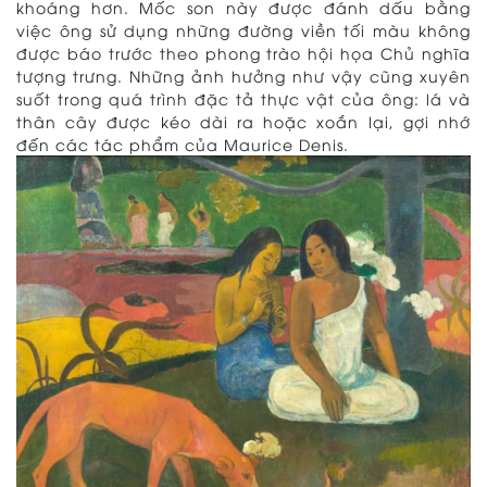
khoáng hơn. Mốc son này được đánh dấu bằng
việc ông sử dụng những đường viền tối màu không
được báo trước theo phong trào hội họa Chủ nghĩa
tượng trưng. Những ảnh hưởng như vậy cũng xuyên
suốt trong quá trình đặc tả thực vật của ông: lá và
thân cây được kéo dài ra hoặc xoắn lại, gợi nhớ
đến các tác phẩm của Maurice Denis.