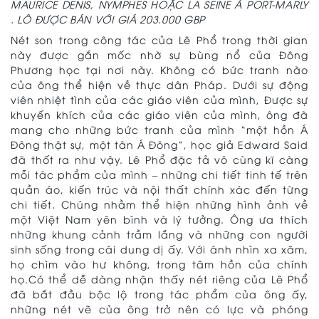
MAURICE DENIS, NYMPHES HOẶC LA SEINE À PORT-MARLY
. LÔ ĐƯỢC BÁN VỚI GIÁ 203.000 GBP
Nét son trong công tác của Lê Phổ trong thời gian
này được gắn mốc nhờ sự bùng nổ của Đông
Phương học tại nơi này. Không có bức tranh nào
của ông thể hiện về thực dân Pháp. Dưới sự động
viên nhiệt tình của các giáo viên của mình, Được sự
khuyến khích của các giáo viên của mình, ông đã
mang cho những bức tranh của mình “một hồn Á
Đông thật sự, một tân Á Đông”, học giả Edward Said
đã thốt ra như vậy. Lê Phổ đặc tả vô cùng kĩ càng
mỗi tác phẩm của mình – những chi tiết tinh tế trên
quần áo, kiến ​​trúc và nội thất chính xác đến từng
chi tiết. Chúng nhằm thể hiện những hình ảnh về
một Việt Nam yên bình và lý tưởng. Ông ưa thích
những khung cảnh trầm lắng và những con người
sinh sống trong cái dung dị ấy. Với ánh nhìn xa xăm,
họ chìm vào hư không, trong tâm hồn của chính
họ.Có thể dễ dàng nhận thấy nét riêng của Lê Phổ
đã bắt đầu bộc lộ trong tác phẩm của ông ấy,
những nét vẽ của ông trở nên có lực và phóng