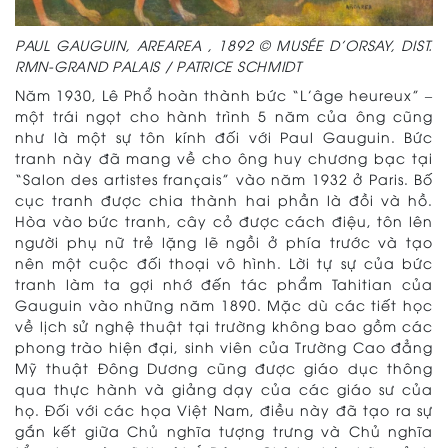
PAUL GAUGUIN, AREAREA , 1892 © MUSÉE D’ORSAY, DIST.
RMN-GRAND PALAIS / PATRICE SCHMIDT
Năm 1930, Lê Phổ hoàn thành bức “L’âge heureux” –
một trái ngọt cho hành trình 5 năm của ông cũng
như là một sự tôn kính đối với Paul Gauguin. Bức
tranh này đã mang về cho ông huy chương bạc tại
“Salon des artistes français” vào năm 1932 ở Paris. Bố
cục tranh được chia thành hai phần là đồi và hồ.
Hòa vào bức tranh, cây cỏ được cách điệu, tôn lên
người phụ nữ trẻ lặng lẽ ngồi ở phía trước và tạo
nên một cuộc đối thoại vô hình. Lời tự sự của bức
tranh làm ta gợi nhớ đến tác phẩm Tahitian của
Gauguin vào những năm 1890. Mặc dù các tiết học
về lịch sử nghệ thuật tại trường không bao gồm các
phong trào hiện đại, sinh viên của Trường Cao đẳng
Mỹ thuật Đông Dương cũng được giáo dục thông
qua thực hành và giảng dạy của các giáo sư của
họ. Đối với các họa Việt Nam, điều này đã tạo ra sự
gắn kết giữa Chủ nghĩa tượng trưng và Chủ nghĩa