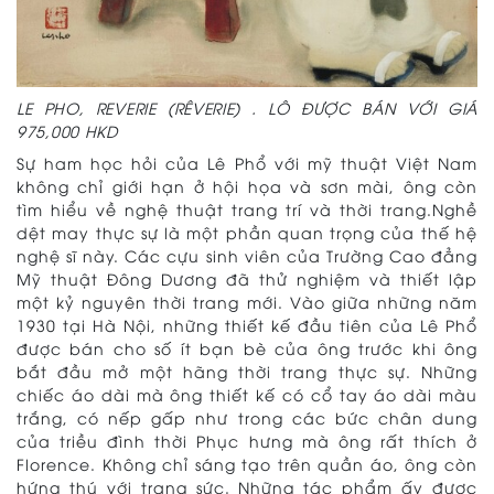
LE PHO, REVERIE (RÊVERIE) . LÔ ĐƯỢC BÁN VỚI GIÁ
975,000 HKD
Sự ham học hỏi của Lê Phổ với mỹ thuật Việt Nam
không chỉ giới hạn ở hội họa và sơn mài, ông còn
tìm hiểu về nghệ thuật trang trí và thời trang.Nghề
dệt may thực sự là một phần quan trọng của thế hệ
nghệ sĩ này. Các cựu sinh viên của Trường Cao đẳng
Mỹ thuật Đông Dương đã thử nghiệm và thiết lập
một kỷ nguyên thời trang mới. Vào giữa những năm
1930 tại Hà Nội, những thiết kế đầu tiên của Lê Phổ
được bán cho số ít bạn bè của ông trước khi ông
bắt đầu mở một hãng thời trang thực sự. Những
chiếc áo dài mà ông thiết kế có cổ tay áo dài màu
trắng, có nếp gấp như trong các bức chân dung
của triều đình thời Phục hưng mà ông rất thích ở
Florence. Không chỉ sáng tạo trên quần áo, ông còn
hứng thú với trang sức. Những tác phẩm ấy được