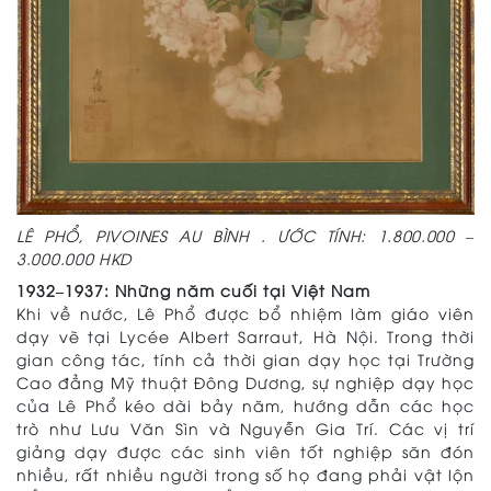
LÊ PHỔ, PIVOINES AU BÌNH . ƯỚC TÍNH: 1.800.000 –
3.000.000 HKD
1932–1937: Những năm cuối tại Việt Nam
Khi về nước, Lê Phổ được bổ nhiệm làm giáo viên
dạy vẽ tại Lycée Albert Sarraut, Hà Nội. Trong thời
gian công tác, tính cả thời gian dạy học tại Trường
Cao đẳng Mỹ thuật Đông Dương, sự nghiệp dạy học
của Lê Phổ kéo dài bảy năm, hướng dẫn các học
trò như Lưu Văn Sìn và Nguyễn Gia Trí. Các vị trí
giảng dạy được các sinh viên tốt nghiệp săn đón
nhiều, rất nhiều người trong số họ đang phải vật lộn