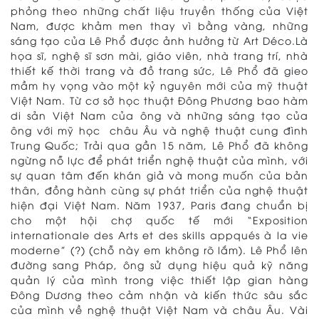
phỏng theo những chất liệu truyền thống của Việt
Nam, được khảm men thay vì bằng vàng, những
sáng tạo của Lê Phổ được ảnh hưởng từ Art Déco.Là
họa sĩ, nghệ sĩ sơn mài, giáo viên, nhà trang trí, nhà
thiết kế thời trang và đồ trang sức, Lê Phổ đã gieo
mầm hy vọng vào một kỷ nguyên mới của mỹ thuật
Việt Nam. Từ cơ sở học thuật Đông Phương bao hàm
di sản Việt Nam của ông và những sáng tạo của
ông với mỹ học châu Âu và nghệ thuật cung đình
Trung Quốc; Trải qua gần 15 năm, Lê Phổ đã không
ngừng nỗ lực để phát triển nghệ thuật của mình, với
sự quan tâm đến khán giả và mong muốn của bản
thân, đồng hành cùng sự phát triển của nghệ thuật
hiện đại Việt Nam. Năm 1937, Paris đang chuẩn bị
cho một hội chợ quốc tế mới “Exposition
internationale des Arts et des skills appqués à la vie
moderne” (?) (chỗ này em không rõ lắm). Lê Phổ lên
đường sang Pháp, ông sử dụng hiệu quả kỹ năng
quản lý của mình trong việc thiết lập gian hàng
Đông Dương theo cảm nhận và kiến ​​thức sâu sắc
của mình về nghệ thuật Việt Nam và châu Âu. Vài