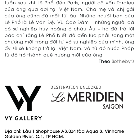
tuần sau khi Lê Phổ đến Paris, người cố vấn Tardieu
của ông qua đời tại Việt Nam. Cha mẹ và chị gái
của ông cũng đã mất từ ​​lâu. Những người bạn của
Lê Phổ là Lê Văn Đệ, Vũ Cao Đàm – những người đã
có sự nghiệp huy hoàng ở châu Âu – họ đã trả lời
báo chí rằng Lê Phổ biết đã đến lúc phải sang một
chương mới trong đời tư và sự nghiệp của mình, ông
ấy sẽ sẽ không trở lại Việt Nam, và từ đó nước Pháp
từ đó trở thành quê hương mới của ông.
Theo
Sotheby’s
Địa chỉ: Lầu 1 Shophouse A3.004 tòa
Aqua 3, Vinhome
Golden River, Q.1, TP HCM.