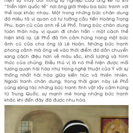
“Triển lãm quốc tế” nơi ông giới thiệu ba bức tranh với
thể loại khác nhau. Một trong những bức chân dung
đó miêu tả vị quan có tư tưởng cầu tiến Hoàng Trọng
Phu, bạn cũ của anh rể Lê Phổ. Trong bức chân dung
toàn thân này, vị quan đi chân trần – một cách thể
hiện khá lạ. Lê Phổ đã tìm cảm hứng trong một bức
ảnh cũ của cha ông là Lê Hoàn. Những bức tranh
phong cảnh mà ông vẽ vào thời điểm đó dần chuyển
sang cách điệu hơn về màu sắc, khối lượng và hình
thức của chúng. Điều thú vị là nó thể hiện được mối
tương quan hài hòa như trong nghệ thuật của Ý với sự
thống nhất hài hòa giữa kiến ​​trúc và thiên nhiên.
Ngoài tranh chân dung, trong thời gian này Lê Phổ
cũng sáng tác những bức tranh tĩnh vật lấy cảm hứng
từ Trung Quốc, sự mạnh mẽ trong những bức tranh
khác khi đến đây đã được nhu hòa.