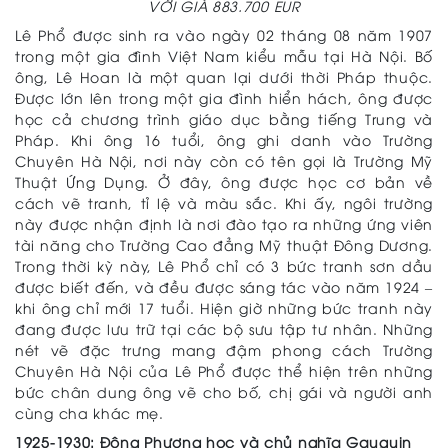
VỚI GIÁ 883.700 EUR
Lê Phổ được sinh ra vào ngày 02 tháng 08 năm 1907
trong một gia đình Việt Nam kiểu mẫu tại Hà Nội. Bố
ông, Lê Hoan là một quan lại dưới thời Pháp thuộc.
Được lớn lên trong một gia đình hiển hách, ông được
học cả chương trình giáo dục bằng tiếng Trung và
Pháp. Khi ông 16 tuổi, ông ghi danh vào Trường
Chuyên Hà Nội, nơi này còn có tên gọi là Trường Mỹ
Thuật Ứng Dụng. Ở đây, ông được học cơ bản về
cách vẽ tranh, tỉ lệ và màu sắc. Khi ấy, ngôi trường
này được nhận định là nơi đào tạo ra những ứng viên
tài năng cho Trường Cao đẳng Mỹ thuật Đông Dương.
Trong thời kỳ này, Lê Phổ chỉ có 3 bức tranh sơn dầu
được biết đến, và đều được sáng tác vào năm 1924 –
khi ông chỉ mới 17 tuổi. Hiện giờ những bức tranh này
đang được lưu trữ tại các bộ sưu tập tư nhân. Những
nét vẽ đặc trưng mang đậm phong cách Trường
Chuyên Hà Nội của Lê Phổ được thể hiện trên những
bức chân dung ông vẽ cho bố, chị gái và người anh
cùng cha khác mẹ.
1925-1930: Đông Phương học và chủ nghĩa Gauguin