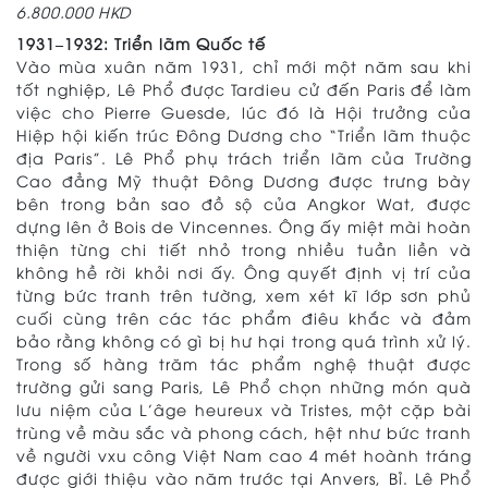
6.800.000 HKD
1931–1932: Triển lãm Quốc tế
Vào mùa xuân năm 1931, chỉ mới một năm sau khi
tốt nghiệp, Lê Phổ được Tardieu cử đến Paris để làm
việc cho Pierre Guesde, lúc đó là Hội trưởng của
Hiệp hội kiến trúc Đông Dương cho “Triển lãm thuộc
địa Paris”. Lê Phổ phụ trách triển lãm của Trường
Cao đẳng Mỹ thuật Đông Dương được trưng bày
bên trong bản sao đồ sộ của Angkor Wat, được
dựng lên ở Bois de Vincennes. Ông ấy miệt mài hoàn
thiện từng chi tiết nhỏ trong nhiều tuần liền và
không hề rời khỏi nơi ấy. Ông quyết định vị trí của
từng bức tranh trên tường, xem xét kĩ lớp sơn phủ
cuối cùng trên các tác phẩm điêu khắc và đảm
bảo rằng không có gì bị hư hại trong quá trình xử lý.
Trong số hàng trăm tác phẩm nghệ thuật được
trường gửi sang Paris, Lê Phổ chọn những món quà
lưu niệm của L’âge heureux và Tristes, một cặp bài
trùng về màu sắc và phong cách, hệt như bức tranh
về người vxu công Việt Nam cao 4 mét hoành tráng
được giới thiệu vào năm trước tại Anvers, Bỉ. Lê Phổ