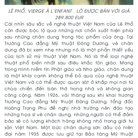
LÊ PHỔ, VIERGE À L’ENFANT . LÔ ĐƯỢC BÁN VỚI GIÁ
289.800 EUR
Cái nhìn sâu sắc về nghệ thuật Việt Nam của Lê Phổ
còn được bộc lộ qua những nơi chốn xuất hiện phía
sau những chân dung trong tác phẩm của ông. Tại
Trường Cao đẳng Mỹ thuật Đông Dương, vẽ chân
dung đã bị xem nhẹ nhưng nó là một phần thiết yếu
của lịch sử mỹ thuật Việt Nam. Nó là thể loại nghệ
thuật phổ biến nhất sau điêu khắc tôn giáo. Mang
trong mình niềm tin Phật giáo và Nho giáo, chân dung
là một khía cạnh không thể bỏ qua của nghệ thuật
Việt Nam và có thể được quan sát ở khắp mọi nơi từ
chùa chiền đến bàn thờ trong nhà và không gian
công cộng. Năm 1926, vài tháng sau khi khai trương
Trường Cao đẳng Mỹ thuật Đông Dương, tổng đốc
Hoàng Trọng Phu đề nghị nhà trường nên đào tạo
những họa sĩ vẽ chân dung, những người có thể đảm
bảo sẽ có lượng khách hàng không nhỏ trong giới tư
sản Việt Nam. Một bức chân dung sơn dầu có niên
đại năm 1935 được lưu giữ tại Bảo tàng Mỹ thuật