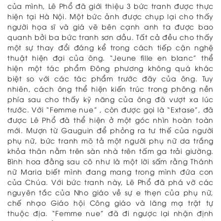
của mình, Lê Phổ đã giới thiệu 3 bức tranh được thực
hiện tại Hà Nội. Một bức ảnh được chụp lại cho thấy
người họa sĩ và giá vẽ bên cạnh anh ta được bao
quanh bởi ba bức tranh sơn dầu. Tất cả đều cho thấy
một sự thay đổi đáng kể trong cách tiếp cận nghệ
thuật hiện đại của ông. “Jeune fille en blanc” thể
hiện một tác phẩm Đông phương không quá khác
biệt so với các tác phẩm trước đây của ông. Tuy
nhiên, cách ông thể hiện kiến trúc trong phông nền
phía sau cho thấy kỹ năng của ông đã vượt xa lúc
trước. Với “Femme nue” , còn được gọi là “Extase”, đã
được Lê Phổ đã thể hiện ở một góc nhìn hoàn toàn
mới. Mượn từ Gauguin để phỏng ra tư thế của người
phụ nữ, bức tranh mô tả một người phụ nữ da trắng
khỏa thân nằm trên sàn nhà trên tấm ga trải giường.
Bình hoa đằng sau cô như là một lời sấm rằng Thánh
nữ Maria biết mình đang mang trong mình đứa con
của Chúa. Với bức tranh này, Lê Phổ đã phá vỡ các
nguyên tắc của Nho giáo về sự e thẹn của phụ nữ,
chế nhạo Giáo hội Công giáo và lăng mạ trật tự
thuộc địa. “Femme nue” đã đi ngược lại nhận định