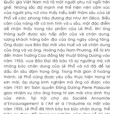
Quốc gia Việt Nam mô tả một người phụ nữ ngồi trên
ghế. Những sắc độ mạnh mẽ thể hiện nên cảm xúc
của người phụ nữ cho thấy hiểu biết thâm sâu của Lê
Phổ về các phong trào đương đại như Art Déco. Biểu
cảm của nàng rất có linh tính và u sầu, một đặc điểm
dễ nhận thấy trong tác phẩm của Lê Phổ. Khi ông
thông suốt được sức hấp dẫn của vẽ chân dung,
lượng khách hàng bản địa của ông ngày càng tăng.
Ông được vua Bảo Đại mời vào Huế và vẽ chân dung
của ông và vợ ông, Hoàng hậu Nam Phương. Kể từ khi
đến thăm Trường Cao đẳng Mỹ thuật Đông Dương vào
năm 1933, vua Bảo Đại đã bày tỏ sự ngưỡng mộ với
những bức chân dung của Lê Phổ và nó đã để lại
dấu ấn sâu đậm trong ông. Trong thời gian ở hoàng
thành, Lê Phổ cũng được yêu cầu thực hiện trang trí
sơn mài, áp dụng kinh nghiệm mà ông có được vào
năm 1931 khi Toàn quyền Đông Dương Pierre Pasquier
giao nhiệm vụ cho ông trang trí sơn mài cho dinh thự
của mình. Tại hội chợ do Société Annamite
d’Encouragement à l’Art et à l’Industrie ra mắt vào
năm 1935, Lê Phổ đã trình bày ba bức chân dung, thể
hiện sự thay đổi trong sự nghiệp của ông kể từ khi