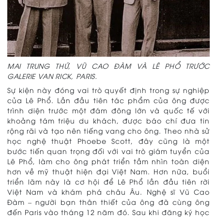
MAI TRUNG THỨ, VŨ CAO ĐÀM VÀ LÊ PHỔ TRƯỚC
GALERIE VAN RICK, PARIS.
Sự kiện này đóng vai trò quyết định trong sự nghiệp
của Lê Phổ. Lần đầu tiên tác phẩm của ông được
trình diện trước một đám đông lớn và quốc tế với
khoảng tám triệu du khách, được báo chí đưa tin
rộng rãi và tạo nên tiếng vang cho ông. Theo nhà sử
học nghệ thuật Phoebe Scott, đây cũng là một
bước tiến quan trọng đối với vai trò giám tuyển của
Lê Phổ, làm cho ông phát triển tầm nhìn toàn diện
hơn về mỹ thuật hiện đại Việt Nam. Hơn nữa, buổi
triển lãm này là cơ hội để Lê Phổ lần đầu tiên rời
Việt Nam và khám phá châu Âu. Nghệ sĩ Vũ Cao
Đàm – người bạn thân thiết của ông đã cùng ông
đến Paris vào tháng 12 năm đó. Sau khi đăng ký học