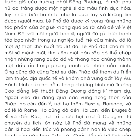
trước giờ của trường phái Đông Phương, là một phụ
nữ da trắng được một nghệ sĩ da màu tình dục hóa.
Tuy nhiên bức tranh bị cho là quá Tây và không tìm
được người mua. Lê Phổ đã được kỳ vọng rằng những
tác phẩm của ông sẽ không quá xa rời chủ đề về Việt
Nam. Đối với một người họa sĩ, người đã gửi bức tranh
táo bạo nhất trong sự nghiệp tuổi trẻ của mình, đó là
một sự thật khó nuốt trôi.Từ đó, Lê Phổ đặt cho mình
một sứ mệnh mới, tìm kiếm một bản sắc có thể chấp
nhận những ràng buộc đó và thăng hoa chúng thành
một dấu ấn trong phong cách cá nhân của mình.
Ông cũng đã cùng Tardieu đến Pháp để tham dự Triển
lãm thuộc địa quốc tế và khám phá vùng đất Tây Âu.
Hành trình của họ nằm trong chương trình mà Trường
Cao đẳng Mỹ thuật Đông Dương đăng kí tham dự.
Ngoài việc du đãng qua các vùng nông thôn của
Pháp, họ còn đến Ý, nơi họ thăm Fiesole, Florence, và
có lẽ là Rome. Họ cũng đã đến Hà Lan, đến Bruges ở
Bỉ và đến Đức, nơi tổ chức hội chợ ở Cologne. Từ
chuyến du lịch lớn này, Lê Phổ đã mang về những
bản kí họa kiến ​​trúc và phong cảnh hơn là việc chép
tranh của các họa sĩ đại tài. Cuốn tiểu sử trữ tình của