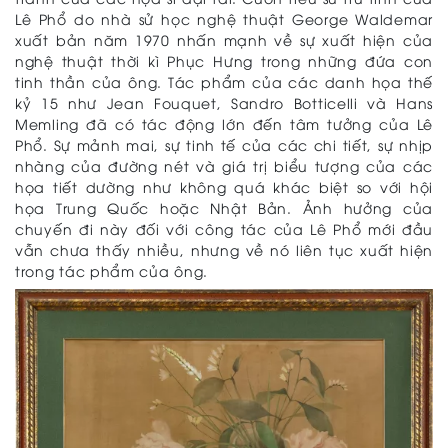
Lê Phổ do nhà sử học nghệ thuật George Waldemar
xuất bản năm 1970 nhấn mạnh về sự xuất hiện của
nghệ thuật thời kì Phục Hưng trong những đứa con
tinh thần của ông. Tác phẩm của các danh họa thế
kỷ 15 như Jean Fouquet, Sandro Botticelli và Hans
Memling đã có tác động lớn đến tâm tưởng của Lê
Phổ. Sự mảnh mai, sự tinh tế của các chi tiết, sự nhịp
nhàng của đường nét và giá trị biểu tượng của các
họa tiết dường như không quá khác biệt so với hội
họa Trung Quốc hoặc Nhật Bản. Ảnh hưởng của
chuyến đi này đối với công tác của Lê Phổ mới đầu
vẫn chưa thấy nhiều, nhưng về nó liên tục xuất hiện
trong tác phẩm của ông.