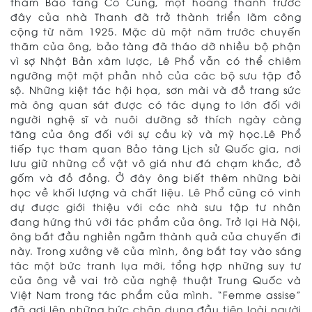
thăm Bảo tàng Cố Cung, một hoàng thành trước
đây của nhà Thanh đã trở thành triển lãm công
cộng từ năm 1925. Mặc dù một năm trước chuyến
thăm của ông, bảo tàng đã tháo dỡ nhiều bộ phận
vì sợ Nhật Bản xâm lược, Lê Phổ vẫn có thể chiêm
ngưỡng một một phần nhỏ của các bộ sưu tập đồ
sộ. Những kiệt tác hội họa, sơn mài và đồ trang sức
mà ông quan sát được có tác dụng to lớn đối với
người nghệ sĩ và nuôi dưỡng sở thích ngày càng
tăng của ông đối với sự cầu kỳ và mỹ học.Lê Phổ
tiếp tục tham quan Bảo tàng Lịch sử Quốc gia, nơi
lưu giữ những cổ vật vô giá như đá chạm khắc, đồ
gốm và đồ đồng. Ở đây ông biết thêm những bài
học về khối lượng và chất liệu. Lê Phổ cũng có vinh
dự được giới thiệu với các nhà sưu tập tư nhân
đang hứng thú với tác phẩm của ông. Trở lại Hà Nội,
ông bắt đầu nghiền ngẫm thành quả của chuyến đi
này. Trong xưởng vẽ của mình, ông bắt tay vào sáng
tác một bức tranh lụa mới, tổng hợp những suy tư
của ông về vai trò của nghệ thuật Trung Quốc và
Việt Nam trong tác phẩm của mình. “Femme assise”
đã gợi lên những bức chân dung đầu tiên loài người