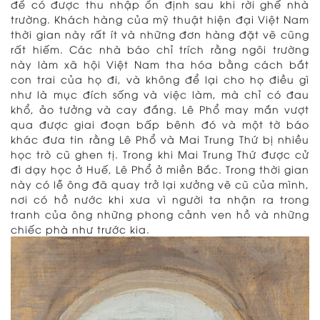
để có được thu nhập ổn định sau khi rời ghế nhà
trường. Khách hàng của mỹ thuật hiện đại Việt Nam
thời gian này rất ít và những đơn hàng đặt vẽ cũng
rất hiếm. Các nhà báo chỉ trích rằng ngôi trường
này làm xã hội Việt Nam tha hóa bằng cách bắt
con trai của họ đi, và không để lại cho họ điều gì
như là mục đích sống và việc làm, mà chỉ có đau
khổ, ảo tưởng và cay đắng. Lê Phổ may mắn vượt
qua được giai đoạn bấp bênh đó và một tờ báo
khác đưa tin rằng Lê Phổ và Mai Trung Thứ bị nhiều
học trò cũ ghen tị. Trong khi Mai Trung Thứ được cử
đi dạy học ở Huế, Lê Phổ ở miền Bắc. Trong thời gian
này có lễ ông đã quay trở lại xưởng vẽ cũ của mình,
nơi có hồ nước khi xưa vì người ta nhận ra trong
tranh của ông những phong cảnh ven hồ và những
chiếc phà như trước kia.