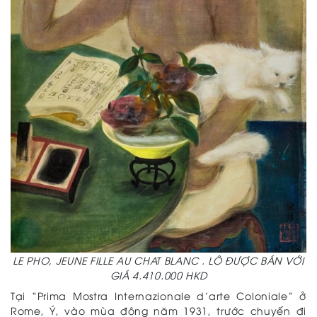
LE PHO, JEUNE FILLE AU CHAT BLANC . LÔ ĐƯỢC BÁN VỚI
GIÁ 4.410.000 HKD
Tại “Prima Mostra Internazionale d’arte Coloniale” ở
Rome, Ý, vào mùa đông năm 1931, trước chuyến đi