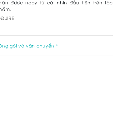
hận được ngay từ cái nhìn đầu tiên trên tác
hẩm.
NQUIRE
óng gói và vận chuyển *