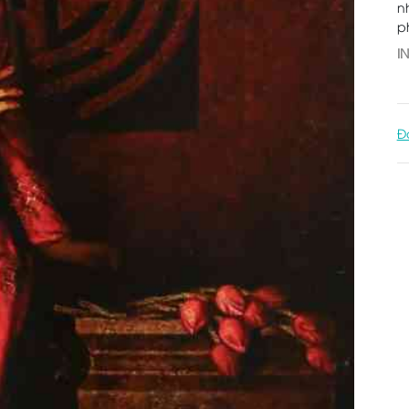
n
p
I
Đ