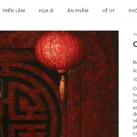
TRIỂN LÃM
HỌA SĨ
ẤN PHẨM
VỀ VY
PH
Ar
C
L
S
1
C
h
t
s
đ
v
p
c