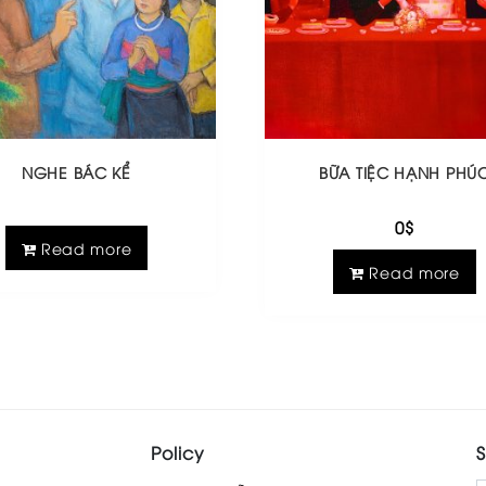
NGHE BÁC KỂ
BỮA TIỆC HẠNH PHÚ
0
$
Read more
Read more
Policy
S