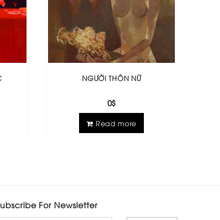
C
NGƯỜI THÔN NỮ
0
$
Read more
ubscribe For Newsletter