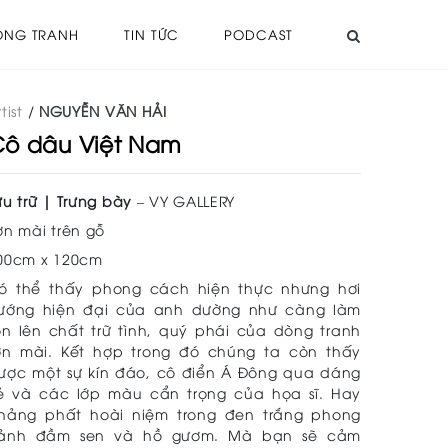
ÒNG TRANH
TIN TỨC
PODCAST
tist
/
NGUYỄN VĂN HẢI
ô dâu Việt Nam
ưu trữ | Trưng bày
– VY GALLERY
ơn mài trên gỗ
00cm x 120cm
ó thể thấy phong cách hiện thực nhưng hơi
ướng hiện đại của anh dường như càng làm
ôn lên chất trữ tình, quý phái của dòng tranh
ơn mài. Kết hợp trong đó chúng ta còn thấy
ược một sự kín đáo, cô điển Á Đông qua dáng
ẻ và các lớp màu cẩn trọng của họa sĩ. Hay
hảng phất hoài niệm trong đen trắng phong
ảnh đầm sen và hồ gươm. Mà bạn sẽ cảm