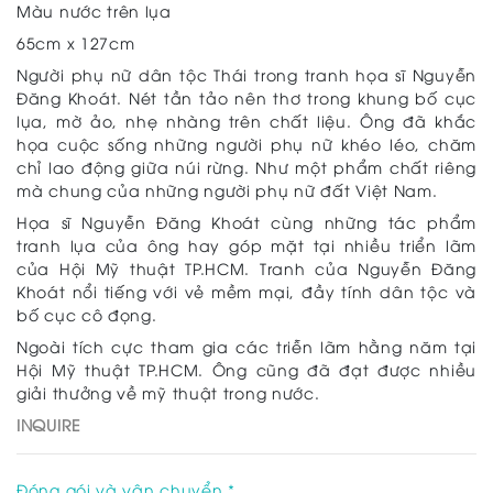
Màu nước trên lụa
65cm x 127cm
Người phụ nữ dân tộc Thái trong tranh họa sĩ Nguyễn
Đăng Khoát. Nét tần tảo nên thơ trong khung bố cục
lụa, mờ ảo, nhẹ nhàng trên chất liệu. Ông đã khắc
họa cuộc sống những người phụ nữ khéo léo, chăm
chỉ lao động giữa núi rừng. Như một phẩm chất riêng
mà chung của những người phụ nữ đất Việt Nam.
Họa sĩ Nguyễn Đăng Khoát cùng những tác phẩm
tranh lụa của ông hay góp mặt tại nhiều triển lãm
của Hội Mỹ thuật TP.HCM. Tranh của Nguyễn Đăng
Khoát nổi tiếng với vẻ mềm mại, đầy tính dân tộc và
bố cục cô đọng.
Ngoài tích cực tham gia các triễn lãm hằng năm tại
Hội Mỹ thuật TP.HCM. Ông cũng đã đạt được nhiều
giải thưởng về mỹ thuật trong nước.
INQUIRE
Đóng gói và vận chuyển *