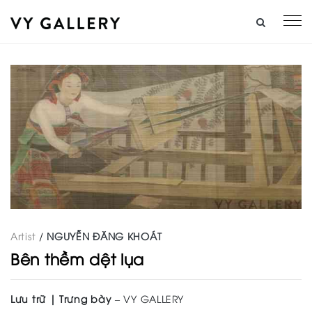
Artist
/
NGUYỄN ĐĂNG KHOÁT
Bên thềm dệt lụa
Lưu trữ | Trưng bày
– VY GALLERY